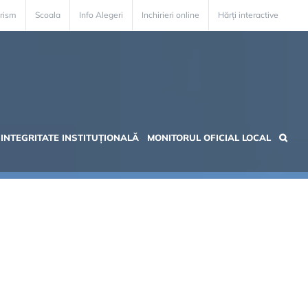
rism
Scoala
Info Alegeri
Inchirieri online
Hărți interactive
INTEGRITATE INSTITUȚIONALĂ
MONITORUL OFICIAL LOCAL