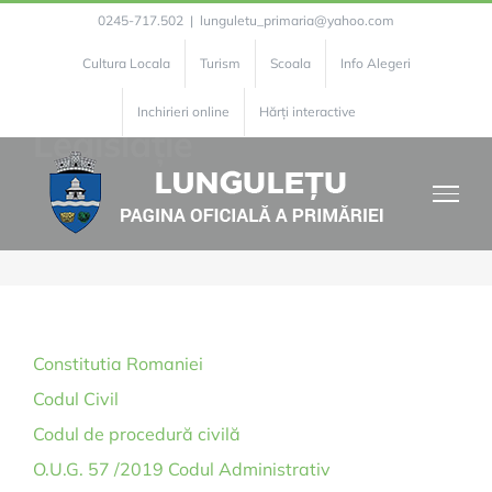
Skip
0245-717.502
|
lunguletu_primaria@yahoo.com
to
Cultura Locala
Turism
Scoala
Info Alegeri
content
Inchirieri online
Hărți interactive
Legislație
Constitutia Romaniei
Codul Civil
Codul de procedură civilă
O.U.G. 57 /2019 Codul Administrativ