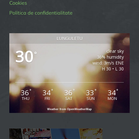
Cookies
Politica de confidentialitate
LUNGULETU
30
clear sky
°
36% humidity
wind: 3m/s ENE
H 30 • L 30
36
34
36
33
34
°
°
°
°
°
THU
FRI
SAT
SUN
MON
Weather from OpenWeatherMap