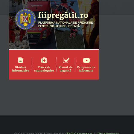
© Copyright
2026 | Powered by
TNT Computers
&
City Manager
|