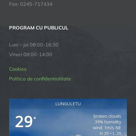
Fax: 0245-717434
PROGRAM CU PUBLICUL
Luni – joi
08:00-16:30
Vineri
08:00-14:00
Cookies
Politica de confidentialitate
LUNGULETU
29
broken clouds
°
39% humidity
wind: 1m/s NE
H 29 • L 29