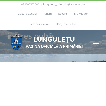
Skip
0245-717.502
|
lunguletu_primaria@yahoo.com
to
Cultura Locala
Turism
Scoala
Info Alegeri
content
Lista cu documentele de
Inchirieri online
Hărți interactive
interes public