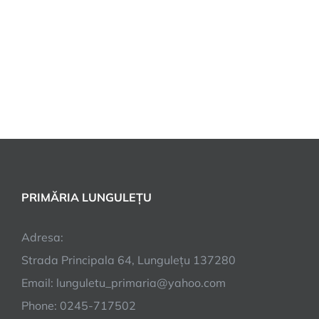
PRIMĂRIA LUNGULEȚU
Adresa:
Strada Principala 64, Lungulețu 137280
Email: lunguletu_primaria@yahoo.com
Phone: 0245-717502