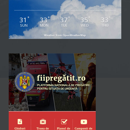
31
33
37
35
33
°
°
°
°
°
SUN
MON
TUE
WED
THU
Weather from OpenWeatherMap