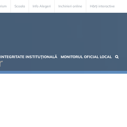
rism
Scoala
Info Alegeri
Inchirieri online
Hărți interactive
INTEGRITATE INSTITUȚIONALĂ
MONITORUL OFICIAL LOCAL
r