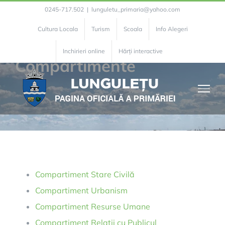
Skip
0245-717.502
|
lunguletu_primaria@yahoo.com
to
Cultura Locala
Turism
Scoala
Info Alegeri
content
Inchirieri online
Hărți interactive
Compartimente
Compartiment Stare Civilă
Compartiment Urbanism
Compartiment Resurse Umane
Compartiment Relații cu Publicul