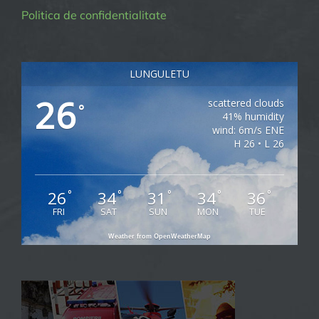
Politica de confidentialitate
LUNGULETU
26
scattered clouds
°
41% humidity
wind: 6m/s ENE
H 26 • L 26
26
34
31
34
36
°
°
°
°
°
FRI
SAT
SUN
MON
TUE
Weather from OpenWeatherMap