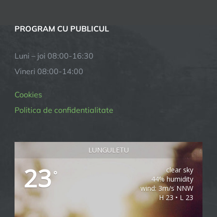
PROGRAM CU PUBLICUL
Luni – joi
08:00-16:30
Vineri
08:00-14:00
Cookies
Politica de confidentialitate
LUNGULETU
23
clear sky
°
44% humidity
wind: 3m/s NNW
H 23 • L 23