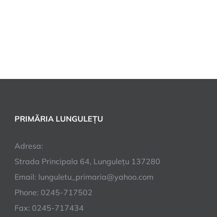
PRIMĂRIA LUNGULEȚU
Adresa:
Strada Principala 64, Lungulețu 137280
Email: lunguletu_primaria@yahoo.com
Phone: 0245-717502
Fax: 0245-717434