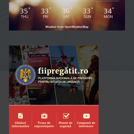
35
33
36
33
34
°
°
°
°
°
THU
FRI
SAT
SUN
MON
Weather from OpenWeatherMap