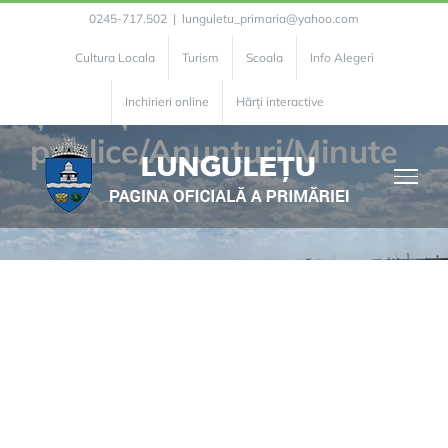
Skip
0245-717.502
|
lunguletu_primaria@yahoo.com
to
Cultura Locala
Turism
Scoala
Info Alegeri
content
Ședințe
Inchirieri online
Hărți interactive
publice/Anunțuri/Minute